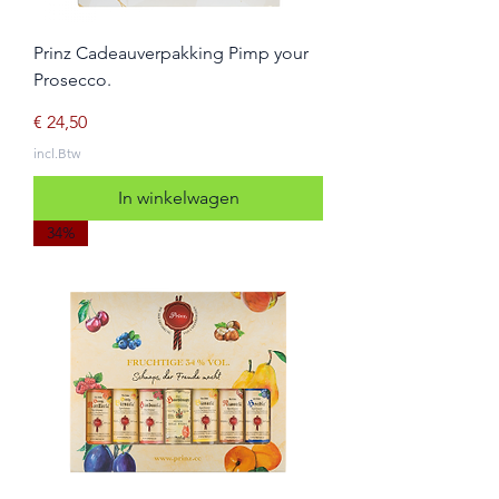
Prinz Cadeauverpakking Pimp your
Prosecco.
Prijs
€ 24,50
incl.Btw
In winkelwagen
34%