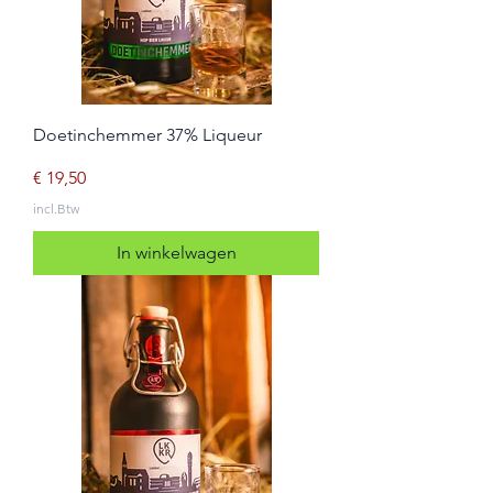
Doetinchemmer 37% Liqueur
Prijs
€ 19,50
incl.Btw
In winkelwagen