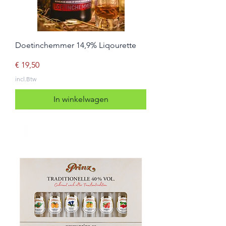
Doetinchemmer 14,9% Liqourette
Prijs
€ 19,50
incl.Btw
In winkelwagen