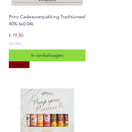
Prinz Cadeauverpakking Traditioneel
40% 6x0.04L
Prijs
€ 19,50
incl.Btw
In winkelwagen
7x0.04L