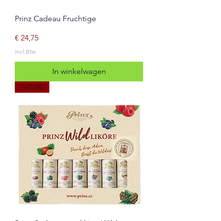
Prinz Cadeau Fruchtige
Prijs
€ 24,75
incl.Btw
In winkelwagen
7x0.04L