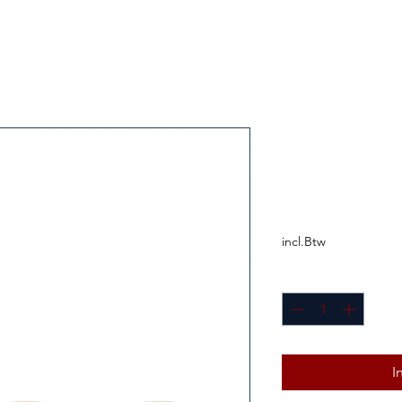
RODE KER
MET 0,04 
Prijs
€ 6,75
incl.Btw
Aantal
*
I