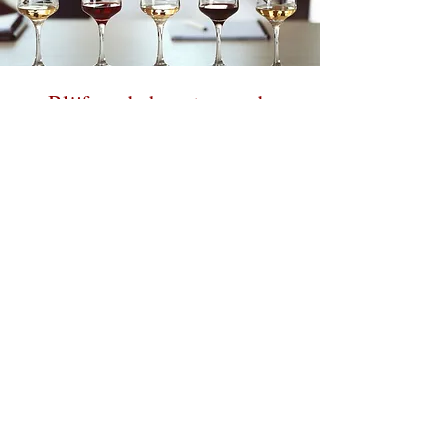
Blijf op de hoogte van de
smaak van de Alpen!
Schrijf je in voor onze nieuwsbrief en ontdek als
eerste nieuwe wijnen, exclusieve delicatessen en
speciale acties. Af en toe een mail, altijd met
aandacht samengesteld – net als onze producten.
Enter your email here
Sign Up