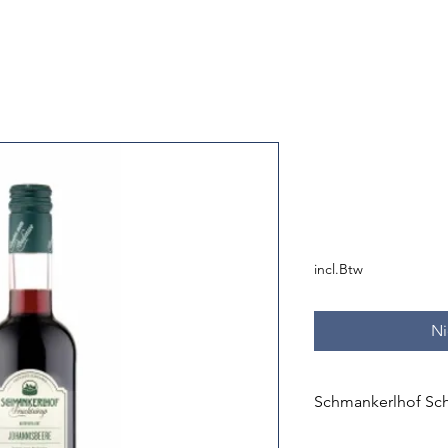
Schmankerl
Holunder S
Prijs
€ 5,50
incl.Btw
Ni
Schmankerlhof Sc