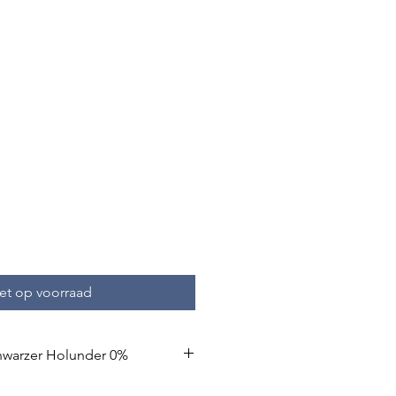
hof Schwarzer
iroop 0.5L
et op voorraad
hwarzer Holunder 0%