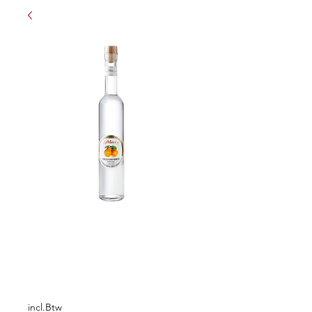
Prinz Williams
Birnen Spirituose
0,5L
Prijs
€ 21,75
incl.Btw