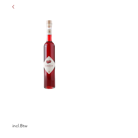
Prinz Wild-Kirsch
Likör 0,5L
Prijs
€ 13,75
incl.Btw