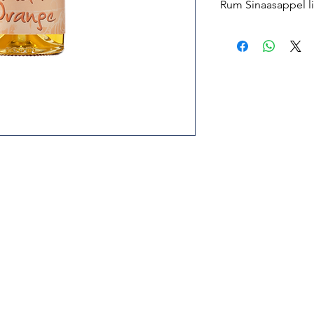
Rum Sinaasappel li
DE RUMLIKEUR MET 
Genot van rum met
Verfijnde thee en 
cocktails
Lichtjes verwarm
Met deze specialiteit
keuken. Binnenlands
zongerijpte sinaasap
plezierbelevenis.
ONZE AANBEVELIN
Geniet van de rum si
tot 18 °C of licht v
in de koffie, cappucc
verschillende cocktai