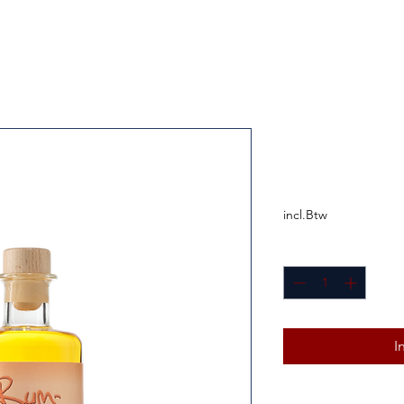
Prinz Rum 
Prijs
€ 10,50
incl.Btw
Aantal
*
I