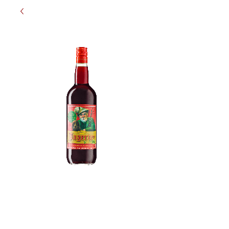
Prinz Jagertee
Klassik 1L
Prijs
€ 24,50