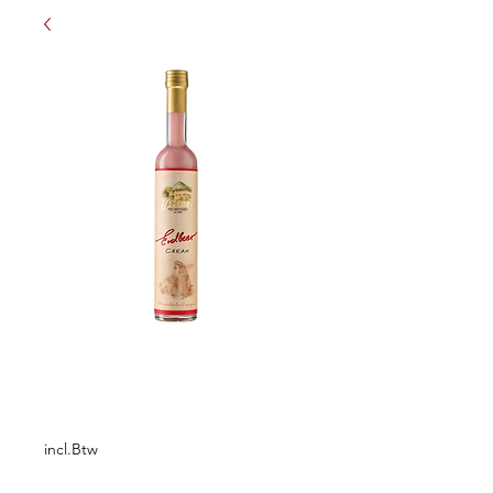
Prinz Erdbeer
Cream 0,5L
Prijs
€ 11,75
incl.Btw