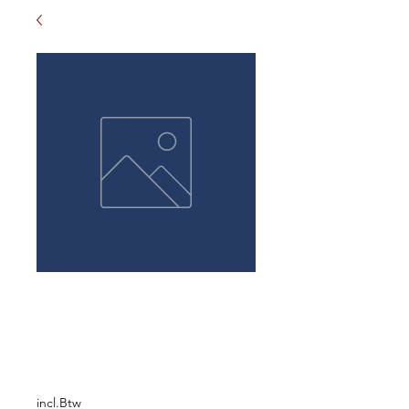
Prinz Apotheker
Williams Birne
Schnaps 0,2L
Prijs
€ 7,50
incl.Btw