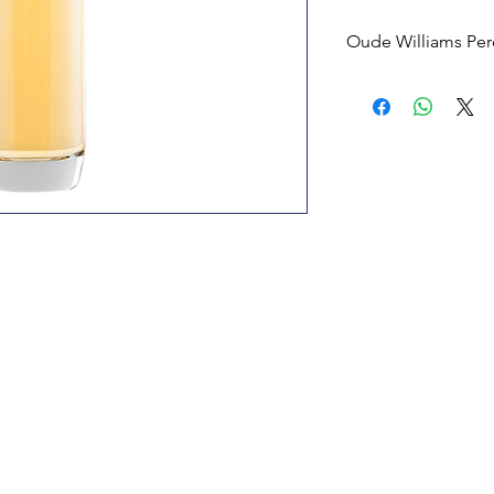
Oude Williams Per
VOORZICHTIG VER
FRUITGENOT
Onvergelijkbare W
Gemaakt van zonge
Voorzichtig gebr
Volle, fijn-pittig e
POPULAIRSTE PEER
De Williams-Christ b
populairste perenrass
het gaat om consumpt
van de schnaps. Hu
onervaren schnapsken
te onderscheiden. I
een houten vat,
ontst
specialiteit: de Oude
GOUDGELE VRUCHT
Alleen
zonovergoten f
onder optimale klim