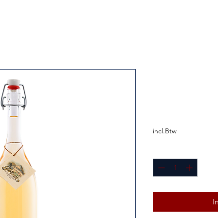
Prinz Alte W
Birne 0,5L
Prijs
€ 24,50
incl.Btw
Aantal
*
I