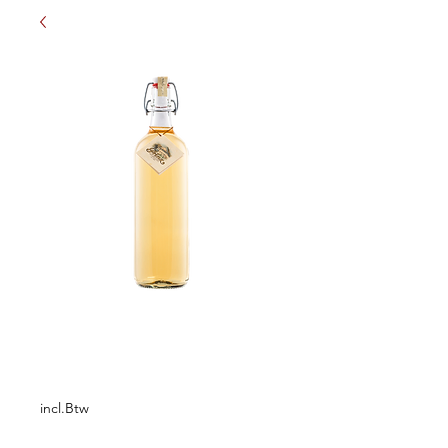
Prinz Alte Haus
Zwetschke. 1L
Prijs
€ 42,95
incl.Btw