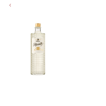
Löwen Absinth
51% 1L
Prijs
€ 32,50