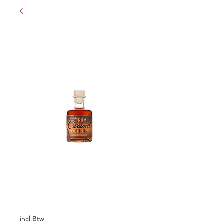
Kopie van Rum
Caramel Liqueur
0,2 L
Prijs
€ 10,50
incl.Btw