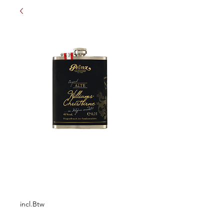
Flachman gevuld
met Alte Williams
Prijs
€ 24,50
incl.Btw