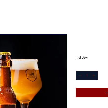
Berlewalde
Prijs
€ 3,25
incl.Btw
Aantal
*
I