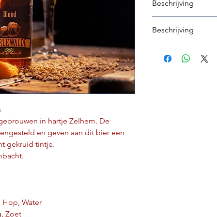
Beschrijving
Beschrijving
Berlewalde Blond uut
Een onmundig lekker
Zelhem. De ingredië
en geven aan dit bi
licht gekruid tintje.
Neem een slok en pr
n
Eigenschappen
gebrouwen in hartje Zelhem. De
Inhoud
engesteld en geven aan dit bier een
 gekruid tintje.
Alcohol
mbacht.
Ingrediënten
Smaak
 Hop, Water
Allergie informa
g, Zoet