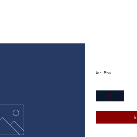
Alm mand’l 
Prijs
€ 22,50
incl.Btw
Aantal
*
I