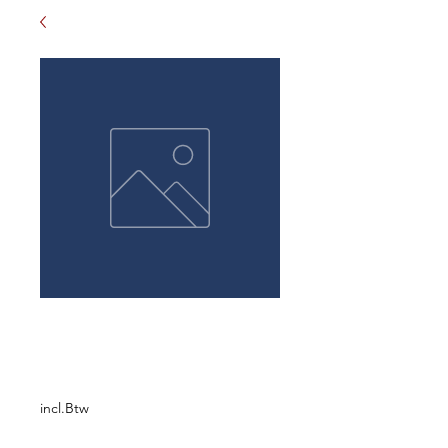
10 Mini flesjes in
Doos
Prijs
€ 12,50
incl.Btw