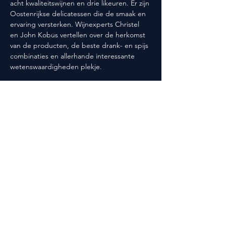
acht kwaliteitswijnen en drie likeuren. Er zijn 
Oostenrijkse delicatessen die de smaak en 
ervaring versterken. Wijnexperts Christel 
en John Kobus vertellen over de herkomst 
van de producten, de beste drank- en spijs 
combinaties en allerhande interessante 
wetenswaardigheden plekje.
Deel dit evenement
Volg ons ook op social media!