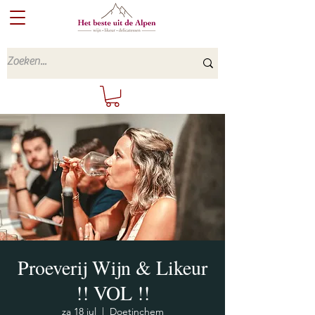
Proeverij Wijn & Likeur
!! VOL !!
za 18 jul
  |  
Doetinchem