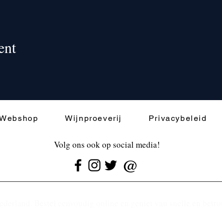
ent
Webshop
Wijnproeverij
Privacybeleid
Volg ons ook op social media!
@
ederland. Bestel eenvoudig online en geniet van snelle en betr