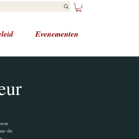
leid
Evenementen
eur
ieve
aar de
g