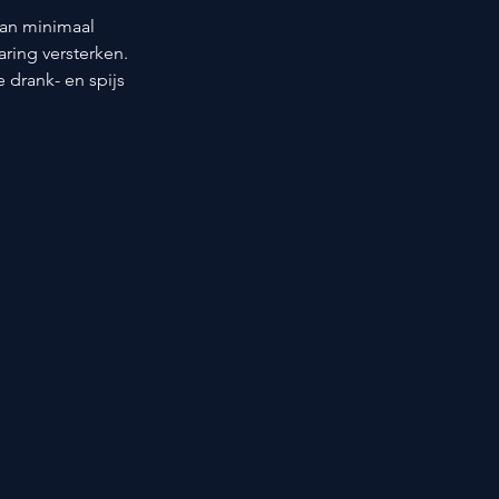
van minimaal 
aring versterken. 
drank- en spijs 