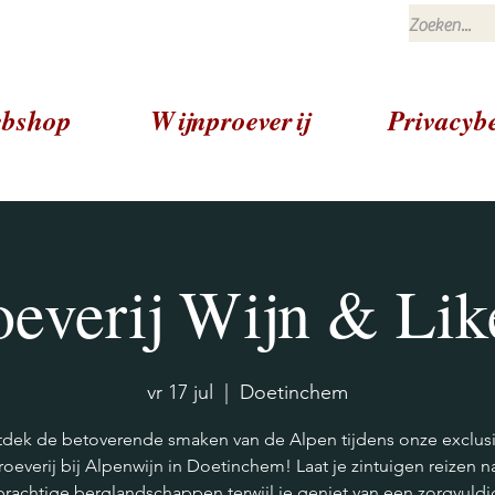
bshop
Wijnproeverij
Privacybe
oeverij Wijn & Lik
vr 17 jul
  |  
Doetinchem
dek de betoverende smaken van de Alpen tijdens onze exclus
roeverij bij Alpenwijn in Doetinchem! Laat je zintuigen reizen n
prachtige berglandschappen terwijl je geniet van een zorgvuldi