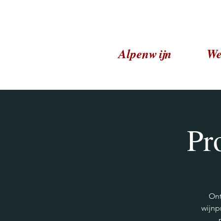
Alpenwijn
We
Pr
Ont
wijnp