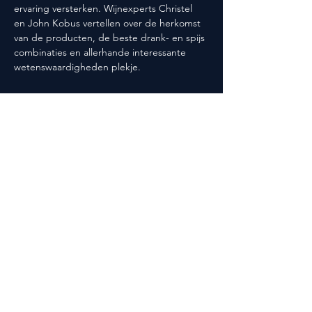
ervaring versterken. Wijnexperts Christel 
en John Kobus vertellen over de herkomst 
van de producten, de beste drank- en spijs 
combinaties en allerhande interessante 
wetenswaardigheden plekje.
Deel dit evenement
Volg ons ook op social media!
@