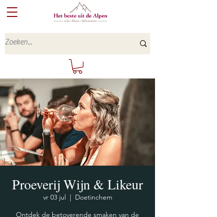
Proeverij Wijn & Likeur
vr 03 jul
  |  
Doetinchem
Ontdek de betoverende smaken van de