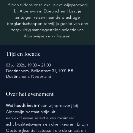
Alpen tijdens onze exclusieve wijnproeverij
bij Alpenwijn in Doetinchem! Laat je
zintuigen reizen naar de prachtige
berglandschappen terwijl je geniet van een
zorgvuldig samengestelde selectie van
Alpenwijnen en -likeuren.
Tijd en locatie
03 jul 2026, 19:00 – 21:00
Doetinchem, Boliestraat 31, 7001 BB
Doetinchem, Nederland
Over het evenement
Wat houdt het in? 
Een wijnproeverij bij 
Alpenwijn bestaat altijd uit 
een exclusieve selectie van minimaal 
acht kwaliteitswijnen en drie likeuren. Er zijn 
Oostenrijkse delicatessen die de smaak en 