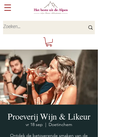
Proeverij Wijn & Likeur
vr 18 sep
  |  
Doetinchem
Ontdek de betoverende smaken van de