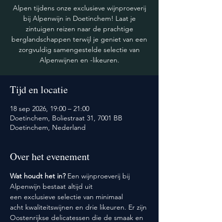
Alpen tijdens onze exclusieve wijnproeverij
bij Alpenwijn in Doetinchem! Laat je
zintuigen reizen naar de prachtige
berglandschappen terwijl je geniet van een
zorgvuldig samengestelde selectie van
Alpenwijnen en -likeuren.
Tijd en locatie
18 sep 2026, 19:00 – 21:00
Doetinchem, Boliestraat 31, 7001 BB
Doetinchem, Nederland
Over het evenement
Wat houdt het in? 
Een wijnproeverij bij 
Alpenwijn bestaat altijd uit 
een exclusieve selectie van minimaal 
acht kwaliteitswijnen en drie likeuren. Er zijn 
Oostenrijkse delicatessen die de smaak en 