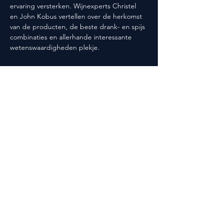
ervaring versterken. Wijnexperts Christel 
en John Kobus vertellen over de herkomst 
van de producten, de beste drank- en spijs 
combinaties en allerhande interessante 
wetenswaardigheden plekje.
Deel dit evenement
Volg ons ook op social media!
@