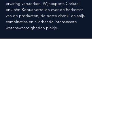
ervaring versterken. Wijnexperts Christel 
en John Kobus vertellen over de herkomst 
van de producten, de beste drank- en spijs 
combinaties en allerhande interessante 
wetenswaardigheden plekje.
Deel dit evenement
Volg ons ook op social media!
@