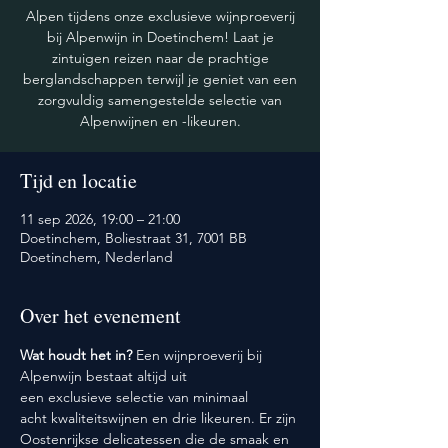
Alpen tijdens onze exclusieve wijnproeverij
bij Alpenwijn in Doetinchem! Laat je
zintuigen reizen naar de prachtige
berglandschappen terwijl je geniet van een
zorgvuldig samengestelde selectie van
Alpenwijnen en -likeuren.
Tijd en locatie
11 sep 2026, 19:00 – 21:00
Doetinchem, Boliestraat 31, 7001 BB
Doetinchem, Nederland
Over het evenement
Wat houdt het in? 
Een wijnproeverij bij 
Alpenwijn bestaat altijd uit 
een exclusieve selectie van minimaal 
acht kwaliteitswijnen en drie likeuren. Er zijn 
Oostenrijkse delicatessen die de smaak en 