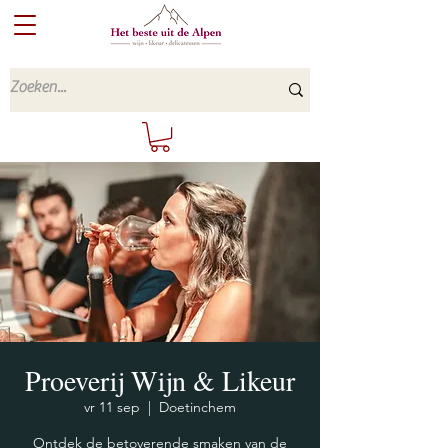
Proeverij Wijn & Likeur
vr 11 sep
  |  
Doetinchem
Ontdek de betoverende smaken van de