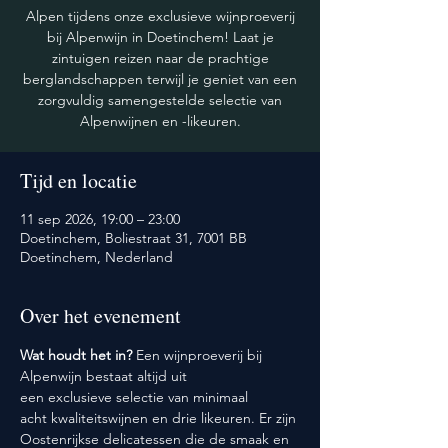
Alpen tijdens onze exclusieve wijnproeverij
bij Alpenwijn in Doetinchem! Laat je
zintuigen reizen naar de prachtige
berglandschappen terwijl je geniet van een
zorgvuldig samengestelde selectie van
Alpenwijnen en -likeuren.
Tijd en locatie
11 sep 2026, 19:00 – 23:00
Doetinchem, Boliestraat 31, 7001 BB
Doetinchem, Nederland
Over het evenement
Wat houdt het in? 
Een wijnproeverij bij 
Alpenwijn bestaat altijd uit 
een exclusieve selectie van minimaal 
acht kwaliteitswijnen en drie likeuren. Er zijn 
Oostenrijkse delicatessen die de smaak en 