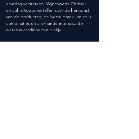
ervaring versterken. Wijnexperts Christel 
en John Kobus vertellen over de herkomst 
van de producten, de beste drank- en spijs 
combinaties en allerhande interessante 
wetenswaardigheden plekje.
Deel dit evenement
Volg ons ook op social media!
@