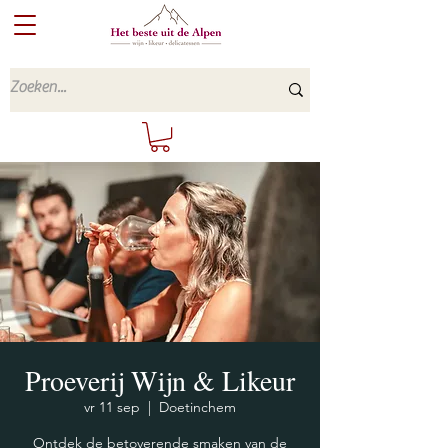
Proeverij Wijn & Likeur
vr 11 sep
  |  
Doetinchem
Ontdek de betoverende smaken van de