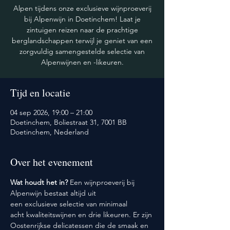
Alpen tijdens onze exclusieve wijnproeverij
bij Alpenwijn in Doetinchem! Laat je
zintuigen reizen naar de prachtige
berglandschappen terwijl je geniet van een
zorgvuldig samengestelde selectie van
Alpenwijnen en -likeuren.
Tijd en locatie
04 sep 2026, 19:00 – 21:00
Doetinchem, Boliestraat 31, 7001 BB
Doetinchem, Nederland
Over het evenement
Wat houdt het in? 
Een wijnproeverij bij 
Alpenwijn bestaat altijd uit 
een exclusieve selectie van minimaal 
acht kwaliteitswijnen en drie likeuren. Er zijn 
Oostenrijkse delicatessen die de smaak en 