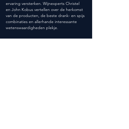
ervaring versterken. Wijnexperts Christel 
en John Kobus vertellen over de herkomst 
van de producten, de beste drank- en spijs 
combinaties en allerhande interessante 
wetenswaardigheden plekje.
Deel dit evenement
Volg ons ook op social media!
@