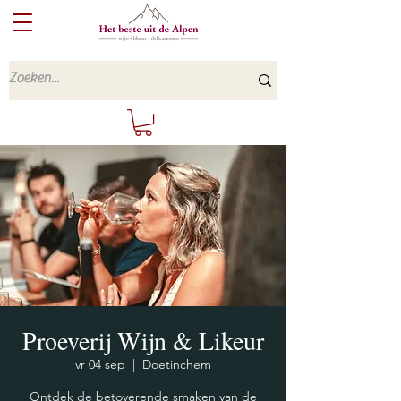
Proeverij Wijn & Likeur
vr 04 sep
  |  
Doetinchem
Ontdek de betoverende smaken van de