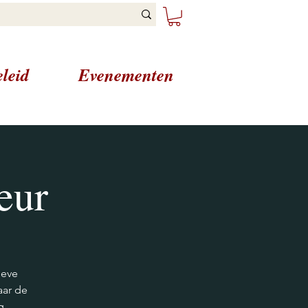
leid
Evenementen
eur
ieve
aar de
g