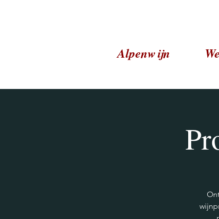
Alpenwijn
We
Pr
Ont
wijnp