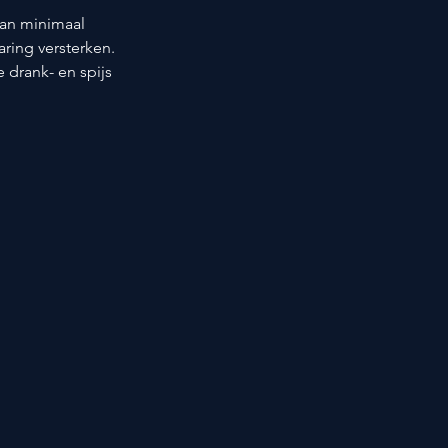
van minimaal 
aring versterken. 
drank- en spijs 