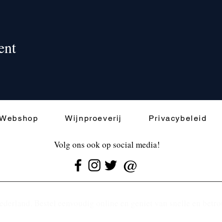
ent
Webshop
Wijnproeverij
Privacybeleid
Volg ons ook op social media!
@
ederland. Bestel eenvoudig online en geniet van snelle en betr