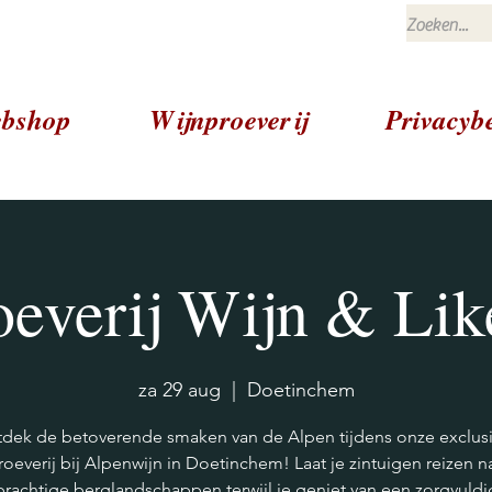
bshop
Wijnproeverij
Privacybe
oeverij Wijn & Lik
za 29 aug
  |  
Doetinchem
dek de betoverende smaken van de Alpen tijdens onze exclus
roeverij bij Alpenwijn in Doetinchem! Laat je zintuigen reizen n
prachtige berglandschappen terwijl je geniet van een zorgvuldi