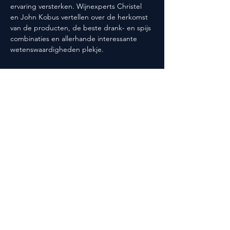
ervaring versterken. Wijnexperts Christel 
en John Kobus vertellen over de herkomst 
van de producten, de beste drank- en spijs 
combinaties en allerhande interessante 
wetenswaardigheden plekje.
Deel dit evenement
Volg ons ook op social media!
@