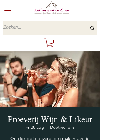
Proeverij Wijn & Likeur
vr 28 aug
  |  
Doetinchem
Ontdek de betoverende smaken van de