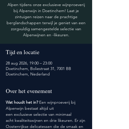
Alpen tijdens onze exclusieve wijnproeverij
bij Alpenwijn in Doetinchem! Laat je
zintuigen reizen naar de prachtige
berglandschappen terwijl je geniet van een
zorgvuldig samengestelde selectie van
Alpenwijnen en -likeuren.
Tijd en locatie
28 aug 2026, 19:00 – 23:00
Doetinchem, Boliestraat 31, 7001 BB
Doetinchem, Nederland
Over het evenement
Wat houdt het in? 
Een wijnproeverij bij 
Alpenwijn bestaat altijd uit 
een exclusieve selectie van minimaal 
acht kwaliteitswijnen en drie likeuren. Er zijn 
Oostenrijkse delicatessen die de smaak en 