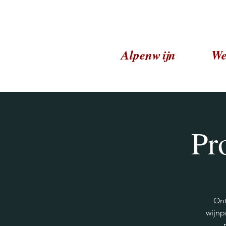
Alpenwijn
We
Pr
Ont
wijnp