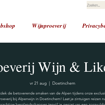
bshop
Wijnproeverij
Privacybe
oeverij Wijn & Lik
vr 21 aug
  |  
Doetinchem
dek de betoverende smaken van de Alpen tijdens onze exclus
roeverij bij Alpenwijn in Doetinchem! Laat je zintuigen reizen n
prachtige berglandschappen terwijl je geniet van een zorgvuldi