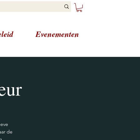
leid
Evenementen
eur
ieve
aar de
g