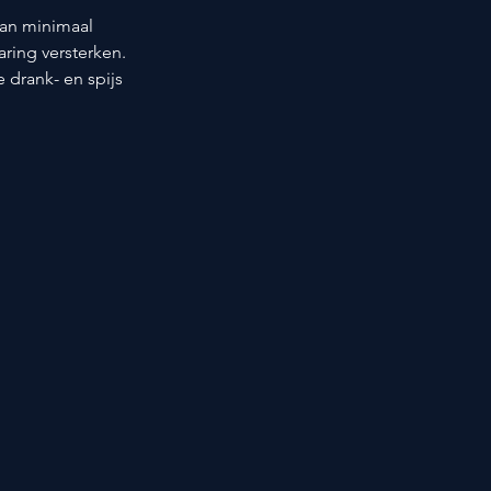
van minimaal 
aring versterken. 
drank- en spijs 