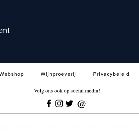
ent
Webshop
Wijnproeverij
Privacybeleid
Volg ons ook op social media!
@
ederland. Bestel eenvoudig online en geniet van snelle en betr