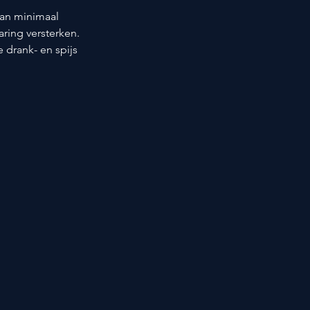
van minimaal 
aring versterken. 
drank- en spijs 