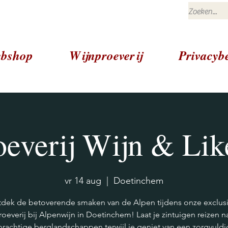
bshop
Wijnproeverij
Privacybe
oeverij Wijn & Lik
vr 14 aug
  |  
Doetinchem
dek de betoverende smaken van de Alpen tijdens onze exclus
roeverij bij Alpenwijn in Doetinchem! Laat je zintuigen reizen n
prachtige berglandschappen terwijl je geniet van een zorgvuldi