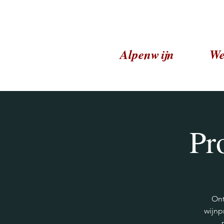
Alpenwijn
We
Pr
Ont
wijnp