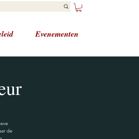
leid
Evenementen
eur
ieve
aar de
g