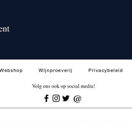
ent
Webshop
Wijnproeverij
Privacybeleid
Volg ons ook op social media!
@
ederland. Bestel eenvoudig online en geniet van snelle en betr