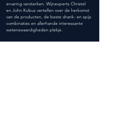
ervaring versterken. Wijnexperts Christel 
en John Kobus vertellen over de herkomst 
van de producten, de beste drank- en spijs 
combinaties en allerhande interessante 
wetenswaardigheden plekje.
Deel dit evenement
Volg ons ook op social media!
@