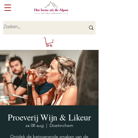
Proeverij Wijn & Likeur
za 08 aug
  |  
Doetinchem
Ontdek de betoverende smaken van de