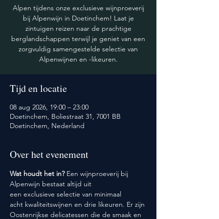
Alpen tijdens onze exclusieve wijnproeverij
bij Alpenwijn in Doetinchem! Laat je
zintuigen reizen naar de prachtige
berglandschappen terwijl je geniet van een
zorgvuldig samengestelde selectie van
Alpenwijnen en -likeuren.
Tijd en locatie
08 aug 2026, 19:00 – 23:00
Doetinchem, Boliestraat 31, 7001 BB
Doetinchem, Nederland
Over het evenement
Wat houdt het in? 
Een wijnproeverij bij 
Alpenwijn bestaat altijd uit 
een exclusieve selectie van minimaal 
acht kwaliteitswijnen en drie likeuren. Er zijn 
Oostenrijkse delicatessen die de smaak en 