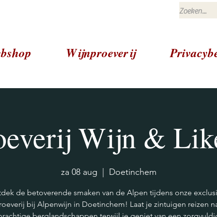
bshop
Wijnproeverij
Privacybe
oeverij Wijn & Lik
za 08 aug
  |  
Doetinchem
dek de betoverende smaken van de Alpen tijdens onze exclus
roeverij bij Alpenwijn in Doetinchem! Laat je zintuigen reizen n
prachtige berglandschappen terwijl je geniet van een zorgvuldi