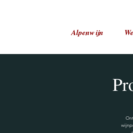
Alpenwijn
We
Pr
Ont
wijnp