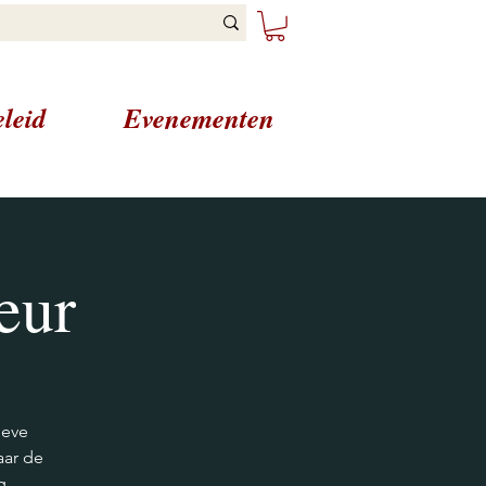
leid
Evenementen
eur
ieve
aar de
g