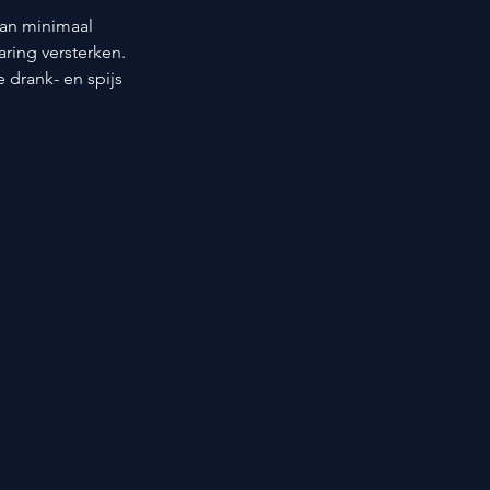
van minimaal 
aring versterken. 
drank- en spijs 