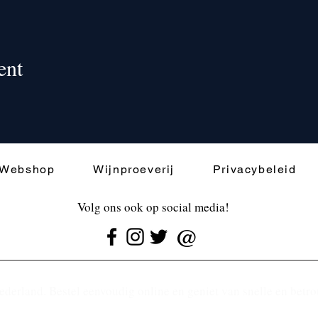
ent
Webshop
Wijnproeverij
Privacybeleid
Volg ons ook op social media!
@
ederland. Bestel eenvoudig online en geniet van snelle en betr