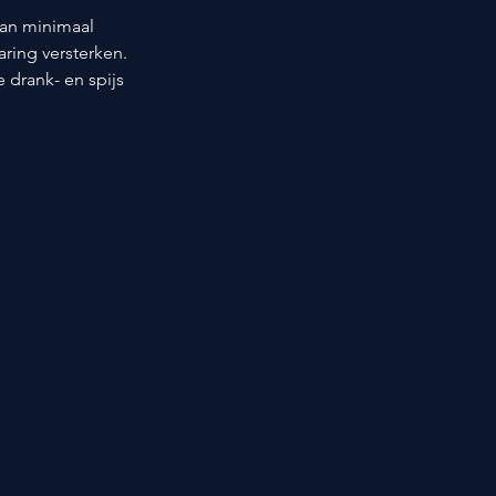
van minimaal 
aring versterken. 
drank- en spijs 