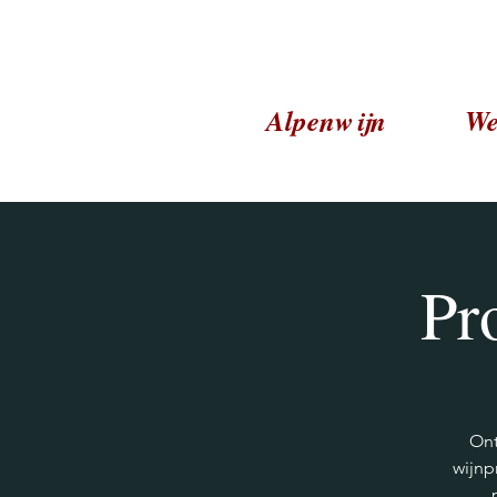
Alpenwijn
We
Pr
Ont
wijnp