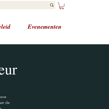
leid
Evenementen
eur
ieve
aar de
g