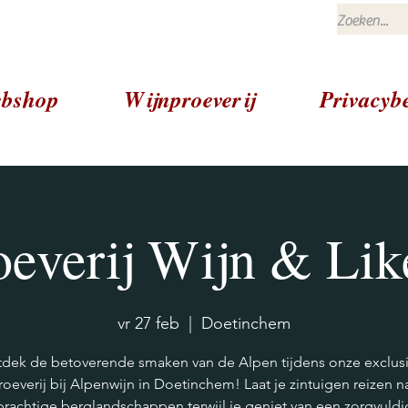
bshop
Wijnproeverij
Privacybe
oeverij Wijn & Lik
vr 27 feb
  |  
Doetinchem
dek de betoverende smaken van de Alpen tijdens onze exclus
roeverij bij Alpenwijn in Doetinchem! Laat je zintuigen reizen n
prachtige berglandschappen terwijl je geniet van een zorgvuldi