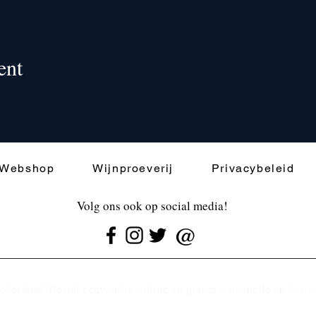
ent
Webshop
Wijnproeverij
Privacybeleid
Volg ons ook op social media!
@
ederland. Bestel eenvoudig online en geniet van snelle en betr