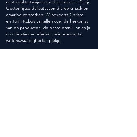
acht kwaliteitswijnen en drie likeuren. Er zijn 
Oostenrijkse delicatessen die de smaak en 
ervaring versterken. Wijnexperts Christel 
en John Kobus vertellen over de herkomst 
van de producten, de beste drank- en spijs 
combinaties en allerhande interessante 
wetenswaardigheden plekje.
Deel dit evenement
Volg ons ook op social media!