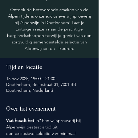
Ontdek de betoverende smaken van de
Alpen tijdens onze exclusieve wijnproeverij
bij Alpenwijn in Doetinchem! Laat je
zintuigen reizen naar de prachtige
berglandschappen terwijl je geniet van een
zorgvuldig samengestelde selectie van
Alpenwijnen en -likeuren.
Tijd en locatie
15 nov 2025, 19:00 – 21:00
Doetinchem, Boliestraat 31, 7001 BB
Doetinchem, Nederland
Over het evenement
Wat houdt het in? 
Een wijnproeverij bij 
Alpenwijn bestaat altijd uit 
een exclusieve selectie van minimaal 