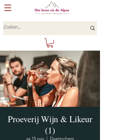
Proeverij Wijn & Likeur
(1)
za 15 nov
  |  
Doetinchem