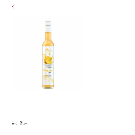
Prinz Joghurt
Bananen Likör 0,5L
Prijs
€ 13,75
incl.Btw