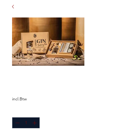
Löwen Gin Tasting
Box
Prijs
€ 85,00
incl.Btw
Aantal
*