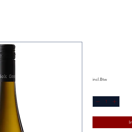
Gmeinböc
VELTLINER
Prijs
€ 11,50
incl.Btw
Aantal
*
I