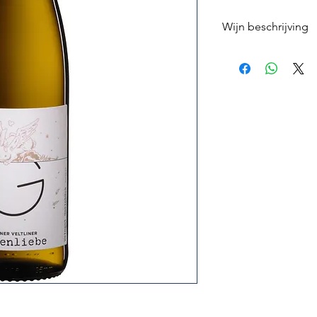
Wijn beschrijving
Een heerlijke Grüner V
subtiliteit, verleideli
solo als bij pittige
de magie ervaren wan
lichtvoetig over je 
geweldig!